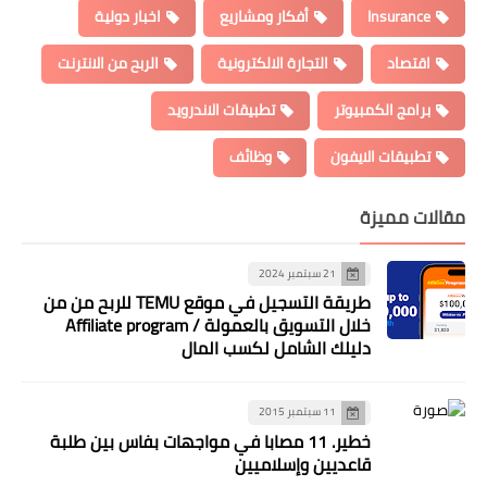
Insurance
أفكار ومشاريع
اخبار دولية
اقتصاد
التجارة الالكترونية
الربح من الانترنت
برامج الكمبيوتر
تطبيقات الاندرويد
تطبيقات الايفون
وظائف
مقالات مميزة
21 سبتمبر 2024
طريقة التسجيل في موقع TEMU للربح من من
خلال التسويق بالعمولة / Affiliate program
دليلك الشامل لكسب المال
11 سبتمبر 2015
خطير. 11 مصابا في مواجهات بفاس بين طلبة
قاعديين وإسلاميين