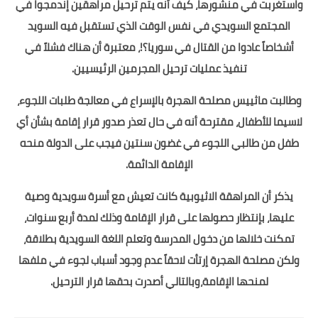
واستغربت في منشورها، كيف أنه يتم ترحيل مراهقين إندمجوا في
المجتمع السويدي في نفس الوقت الذي تستقبل فيه السويد
أشخاصاً عادوا من القتال في سوريا؟!، معتبرة أن هناك فشلاً في
تنفيذ عمليات ترحيل المجرمين الرئيسيين.
وطالبت ماثييس مصلحة الهجرة بالإسراع في معالجة طلبات اللجوء،
لاسيما للأطفال، مقترحة أنه في حال تعذر صدور قرار إقامة بشأن أي
طفل من طالبي اللجوء في غضون سنتين فيجب على الدولة منحه
الإقامة الدائمة.
يذكر أن المراهقة الاثيوبية كانت تعيش مع أسرة سويدية وصية
عليها، بإنتظار حصولها على قرار الإقامة وذلك لمدة أربع سنوات،
تمكنت خلالها من دخول المدرسة وتعلم اللغة السويدية بطلاقة،
ولكن مصلحة الهجرة إرتأت لاحقاً عدم وجود أسباب لجوء في ملفها
لمنحها الإقامة،وبالتالي أصدرت بحقها قرار الترحيل.