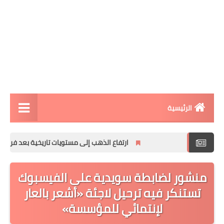
الرئيسية
مقالات تقنية
ارتفاع الذهب إلى مستويات تاريخية بعد فرض الرسوم الج
الربح من الانترنت
منشور لضابطة سويدية على الفيسبوك
تطبيقات الاندرويد
تستنكر فيه ترحيل لاجئة «أشعر بالعار
تطبيقات الايفون
لإنتمائي للمؤسسة»
افكار و مشاريع