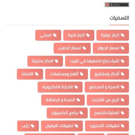
التسميات
اخبار دولية
اخبار فنية
اسرتي
اسعار الدولار
اسعار الذهب
اشياء تباع اصنعيها في البيت
افكار منزلية
أفكار ومشاريع
أفلام ومسلسلات
اقتصاد
الاسرة و المجتمع
التجارة الالكترونية
الربح من الانترنت
الصحة و الرشاقة
العناية بالجسم
برامج الكمبيوتر
تطبيقات الاندرويد
تطبيقات الايفون
رايب