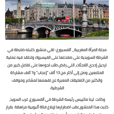
مجلة المرأة المغربية_ آلفسبورغ : لقي منشور كتبته ضابطة في
الشرطة السويدية على صفحتها على الفيسبوك وتنتقد فيه عملية
ترحيل إحدى اللاجئات، التي رفض طلب لجوءها على تفاعل كبير من
المتابعين، وصل إلى أكثر من 13 ألف “إعجاب” و7 آلاف مشاركة
والكثير من التعليقات المعبرة عن تفهمها لمشاعر وموقف
الشرطية.
وكانت لينا ماثييس، رئيسة الشرطة في آلفسبورغ، غرب السويد،
كتبت هذا المنشور،عقب اضطرارها لإبلاغ فتاة أثيوبية مراهقة بقرار