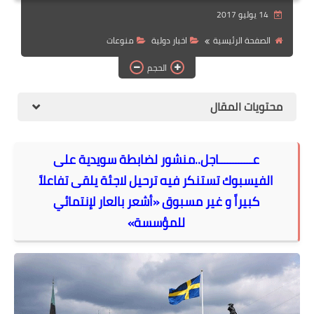
14 يوليو 2017
الهجرة
الصفحة الرئيسية
اخبار دولية
منوعات
اقتصاد
الحجم
التجارة الالكترونية
محتويات المقال
وظائف Jobs
مطبخ هسا
عــــــــــــاجل..منشور لضابطة سويدية على
الفيسبوك تستنكر فيه ترحيل لاجئة يلقى تفاعلاً
كبيراً و غير مسبوق «أشعر بالعار لإنتمائي
للمؤسسة»