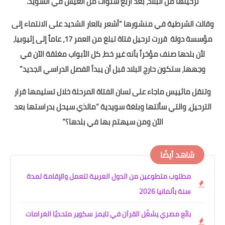
ترحيلها من البلاد، بعد أربع سنوات من العيش في السويد.
وقالت الشرطية في منشورها “أشعر بالعار الشديد على الانتماء إلى
مؤسسة دولة قررت ترحيل فتاة تبلغ من العمر 17، عاماً إلى إثيوبيا،
لأن بلدها صنف مؤخراً بأنه غير خط، كل الأبواب مغلقة الآن في
وجهها، ستكون حارج البلاد قبل أن يبدأ الفصل الدراسي الجديد”
وتنقل ماثييس ماجاء على لسان الفتاة المرحلة خلال تسليمها قرار
الترحيل، والتي سألتها وبلغة سويدية “مالذي سيحل بدراستها بعد
الآن ومن سيهتم بها في بلدها؟”
شاهد أيضًا
مطلوب متطوعين من الدول العربية للعمل والإقامة لمدة
سنة بألمانيا 2026
بائع مصري يشغّل القرآن في تايمز سكوير متحديًا الغرامات