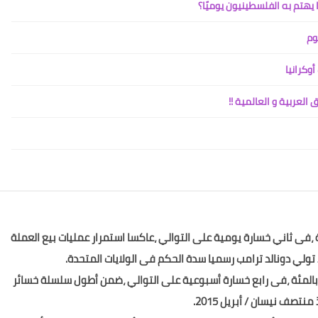
يهتم به الفلسطينيون يوميًا؟
وم
وكرانيا
ر تعاملات الجمعة منخفضا بنسبة 0.3 بالمئة ،فى ثاني خسارة يومية على التوالي ،عاكسا استمرار عمليات بيع العملة
ولي دونالد ترامب رسميا سدة الحكم فى الولايات المتحدة.
على مدار الأسبوع الماضي انخفض المؤشر بنسبة 0.4 بالمئة ،فى رابع خسارة أسبوعية على التوالي ،ضمن أطول سلسلة خسائر
تصف نيسان / أبريل 2015.