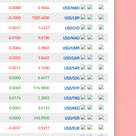
-0.0008
0.3044
USD/KWD
-0.1000
1505.4000
USD/LBP
-0.0031
1.4227
USD/LYD
-0.0160
9.9790
USD/MAD
-0.0004
0.3845
USD/OMR
-0.0002
3.6402
USD/QAR
-0.0011
3.7490
USD/SAR
0.0000
6.4077
USD/SDG
0.0000
514.9800
USD/SYP
0.0174
2.3002
USD/TND
0.0002
3.6725
USD/AED
0.0000
249.9500
USD/YER
-0.0037
0.9311
USD/EUR