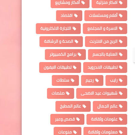
افكار منزلية
أفكار ومشاريع
أفلام ومسلسلات
اقتصاد
الاسرة و المجتمع
التجارة الالكترونية
الربح من الانترنت
الصحة و الرشاقة
العناية بالجسم
برامج الكمبيوتر
تطبيقات الاندرويد
تطبيقات الايفون
رايب
رجيم
سلطات
شهيوات عيد الاضحى
صلصات
عالم الجمال
عالم المطبخ
علومات وثقافة
قصص وعبر
معلومات وثقافة
منوعات