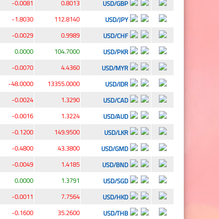
-0.0081
0.8013
USD/GBP
-1.8030
112.8140
USD/JPY
-0.0029
0.9989
USD/CHF
0.0000
104.7000
USD/PKR
-0.0070
4.4360
USD/MYR
-48.0000
13355.0000
USD/IDR
-0.0024
1.3290
USD/CAD
-0.0016
1.3224
USD/AUD
-0.1200
149.9500
USD/LKR
-0.4800
43.3800
USD/GMD
-0.0049
1.4185
USD/BND
0.0000
1.3791
USD/SGD
-0.0011
7.7564
USD/HKD
-0.1600
35.2600
USD/THB