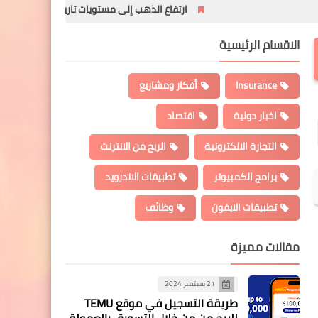
ارتفاع الذهب إلى مستويات تاريخية بعد فرض الرسوم الجمركية 
الاقسام الرئيسية
Insurance
أفكار ومشاريع
اخبار دولية
اقتصاد
التجارة الالكترونية
الربح من الانترنت
برامج الكمبيوتر
تطبيقات الاندرويد
تطبيقات الايفون
وظائف
مقالات مميزة
21 سبتمبر 2024
طريقة التسجيل في موقع TEMU
للربح من من خلال التسويق بالعمولة