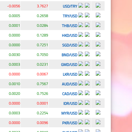
-0.0056
3.7627
USD/TRY
0.0005
0.2658
TRY/USD
0.0001
0.0284
THB/USD
0.0000
0.1289
HKD/USD
0.0000
0.7251
SGD/USD
0.0030
0.7050
BND/USD
0.0003
0.0231
GMD/USD
0.0000
0.0067
LKR/USD
0.0010
0.7567
AUD/USD
0.0020
0.7526
CAD/USD
0.0000
0.0001
IDR/USD
0.0003
0.2254
MYR/USD
0.0000
0.0096
PKR/USD