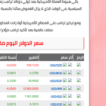
يأتي هبوط العملة الأمريكية بعد تولي دونالد ترامب زم
السياسية ،فى الوقت الذي لا يزال الغموض سائدا بالنسبة لل
ومع تركيز ترامب على المصالح الأمريكية أولا زادت المخاو
عملات عالمية بعد تأكيد ترامب مؤخرا 
سعر الدولار اليوم مق
الرمز
آخر سعر
التغيير
نسبة التغي
-0.6250
109.1220
USD/DZD
0.0001
0.3769
USD/BHD
0.2500
18.9500
USD/EGP
-6.0000
32360.0000
USD/IRR
0.0000
1181.0000
USD/IQD
0.0015
0.7073
USD/JOD