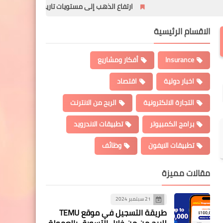
ارتفاع الذهب إلى مستويات تاريخية بعد فرض الرسوم الجمركية
الاقسام الرئيسية
Insurance
أفكار ومشاريع
اخبار دولية
اقتصاد
التجارة الالكترونية
الربح من الانترنت
برامج الكمبيوتر
تطبيقات الاندرويد
تطبيقات الايفون
وظائف
مقالات مميزة
21 سبتمبر 2024
طريقة التسجيل في موقع TEMU
للربح من من خلال التسويق بالعمولة