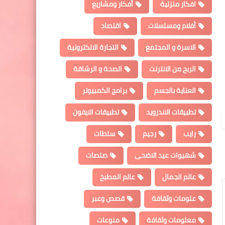
افكار منزلية
أفكار ومشاريع
أفلام ومسلسلات
اقتصاد
الاسرة و المجتمع
التجارة الالكترونية
الربح من الانترنت
الصحة و الرشاقة
العناية بالجسم
برامج الكمبيوتر
تطبيقات الاندرويد
تطبيقات الايفون
رايب
رجيم
سلطات
شهيوات عيد الاضحى
صلصات
عالم الجمال
عالم المطبخ
علومات وثقافة
قصص وعبر
معلومات وثقافة
منوعات