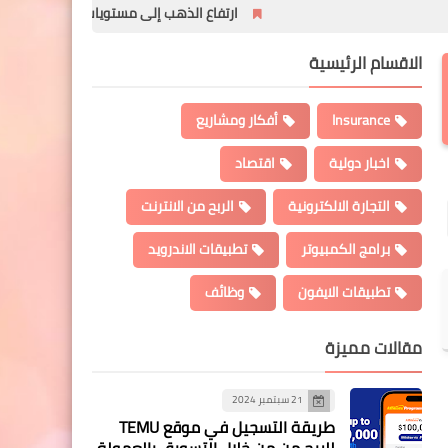
ارتفاع الذهب إلى مستويات تاريخية بعد فرض الرسوم ا
الاقسام الرئيسية
Insurance
أفكار ومشاريع
اخبار دولية
اقتصاد
التجارة الالكترونية
الربح من الانترنت
برامج الكمبيوتر
تطبيقات الاندرويد
تطبيقات الايفون
وظائف
مقالات مميزة
21 سبتمبر 2024
طريقة التسجيل في موقع TEMU
للربح من من خلال التسويق بالعمولة