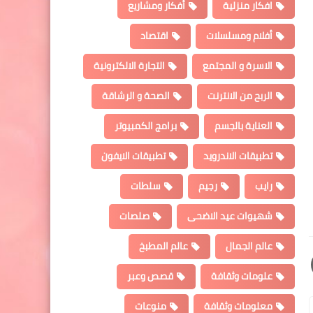
افكار منزلية
أفكار ومشاريع
أفلام ومسلسلات
اقتصاد
الاسرة و المجتمع
التجارة الالكترونية
الربح من الانترنت
الصحة و الرشاقة
العناية بالجسم
برامج الكمبيوتر
تطبيقات الاندرويد
تطبيقات الايفون
رايب
رجيم
سلطات
شهيوات عيد الاضحى
صلصات
عالم الجمال
عالم المطبخ
علومات وثقافة
قصص وعبر
معلومات وثقافة
منوعات