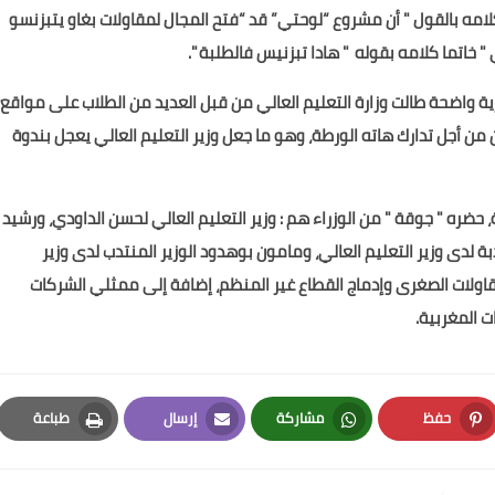
امه بالقول " أن مشروع “لوحتي” قد “فتح المجال لمقاولات بغاو يتبزنسو
 " خاتما كلامه بقوله " هادا تبزنيس فالطلبة ".
 واضحة طالت وزارة التعليم العالي من قبل العديد من الطلاب على مواقع
 من أجل تدارك هاته الورطة، وهو ما جعل وزير التعليم العالي يعجل بندوة
، حضره " جوقة " من الوزراء هم : وزير التعليم العالي لحسن الداودي، ورشيد
دبة لدى وزير التعليم العالي، ومامون بوهدود الوزير المنتدب لدى وزير
مقاولات الصغرى وإدماج القطاع غير المنظم، إضافة إلى ممثلي الشركات
ت المغربية.
حفظ
مشاركة
إرسال
طباعة
Print
Email
Whatsapp
Pinterest