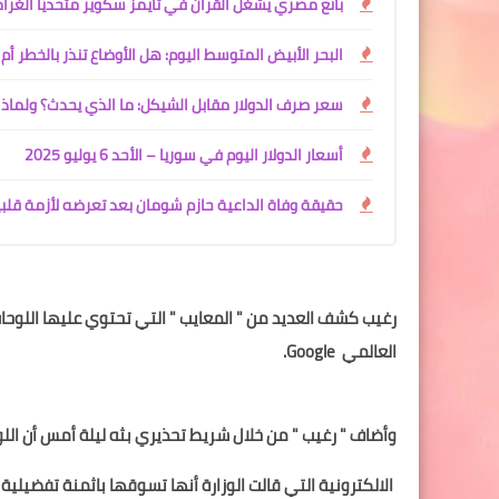
بائع مصري يشغّل القرآن في تايمز سكوير متحديًا الغرام
البحر الأبيض المتوسط اليوم: هل الأوضاع تنذر بالخطر أم 
سعر صرف الدولار مقابل الشيكل: ما الذي يحدث؟ ولماذا 
أسعار الدولار اليوم في سوريا – الأحد 6 يوليو 2025
حقيقة وفاة الداعية حازم شومان بعد تعرضه لأزمة قلب
رغيب كشف العديد من " المعايب " التي تحتوي عليها اللوحا
العالمي Google.
وأضاف " رغيب " من خلال شريط تحذيري بثه ليلة أمس أن الل