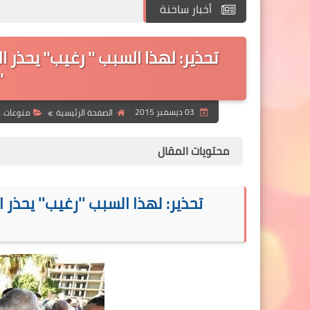
أخبار ساخنة
تحذير: لهذا السبب '' رغيب'' يحذر 
'
03 ديسمبر 2015
الصفحة الرئيسية
منوعات
محتويات المقال
تحذير: لهذا السبب ''رغيب'' يحذر 