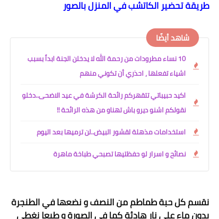
طريقة تحضير الكاتشب في المنزل بالصور
شاهد أيضًا
10 نساء مطرودات من رحمة الله لا يدخلن الجنة ابداً بسبب
اشياء تفعلها ، احذري أن تكوني منهم
اكيد حبيباتي تتقهركم رائحة الكرشة في عيد الاضحى..دخلو
نقولكم اشنو ديرو باش تهناو من هذه الرائحة !!
استخدامات مذهلة لقشور البيض..لن ترميها بعد اليوم
نصائح و اسرار لو حفظتيها تصبحي طباخة ماهرة
نقسم كل حبة طماطم من النصف و نضعها في الطنجرة
بدون ماء على نار هادئة كما في الصورة و طبعا نغطي