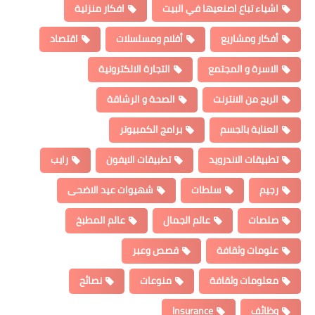
اشياء تباع اصنعيها في البيت
افكار منزلية
أفكار ومشاريع
أفلام ومسلسلات
اقتصاد
الاسرة و المجتمع
التجارة الالكترونية
الربح من الانترنت
الصحة و الرشاقة
العناية بالجسم
برامج الكمبيوتر
تطبيقات الاندرويد
تطبيقات الايفون
رايب
رجيم
سلطات
شهيوات عيد الاضحى
صلصات
عالم الجمال
عالم المطبخ
علومات وثقافة
قصص وعبر
معلومات وثقافة
منوعات
نصائح
وظائف
Insurance