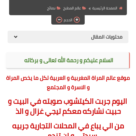
الهجرة
الصفحة الرئيسية
عالم المطبخ
نصائح
الحجم
اقتصاد
التجارة الالكترونية
محتويات المقال
وظائف Jobs
مطبخ هسا
السلام عليكم و رحمة الله تعالى و بركاته
موقع عالم المراة المغربية و العربية لكل ما يخص المراة
و الاسرة و المجتمع
اليوم جربت الكيتشوب صوبته في البيت و
حبيت نشاركه معكم تيجي غزال و الذ
من الي يباع في المحلات التجارية جربيه
سيدتي و لن تندمي