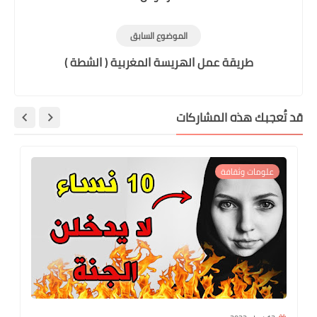
الموضوع السابق
ﻃﺮﻳﻘﺔ ﻋﻤﻞ ﺍﻟﻬﺮﻳﺴﺔ ﺍﻟﻤﻐﺮﺑﻴﺔ ( ﺍﻟﺸﻄﺔ )
قد تُعجبك هذه المشاركات
علومات وثقافة