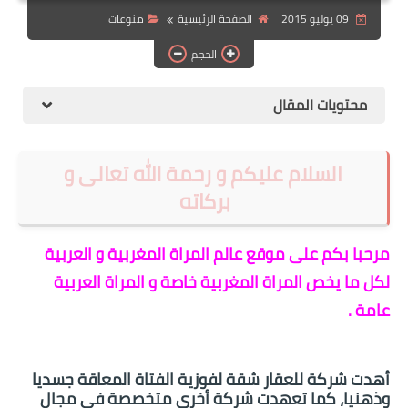
09 يوليو 2015
الصفحة الرئيسية
منوعات
الهجرة
الحجم
اقتصاد
التجارة الالكترونية
محتويات المقال
وظائف Jobs
السلام عليكم و رحمة الله تعالى و
مطبخ هسا
بركاته
مرحبا بكم على موقع عالم المراة المغربية و العربية
لكل ما يخص المراة المغربية خاصة و المراة العربية
عامة .
أهدت شركة للعقار شقة لفوزية الفتاة المعاقة جسديا
وذهنيا، كما تعهدت شركة أخرى متخصصة في مجال