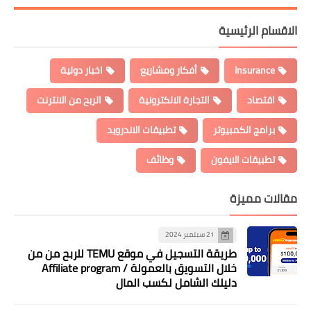
الاقسام الرئيسية
Insurance
أفكار ومشاريع
اخبار دولية
اقتصاد
التجارة الالكترونية
الربح من الانترنت
برامج الكمبيوتر
تطبيقات الاندرويد
تطبيقات الايفون
وظائف
مقالات مميزة
21 سبتمبر 2024
طريقة التسجيل في موقع TEMU للربح من من
خلال التسويق بالعمولة / Affiliate program
دليلك الشامل لكسب المال