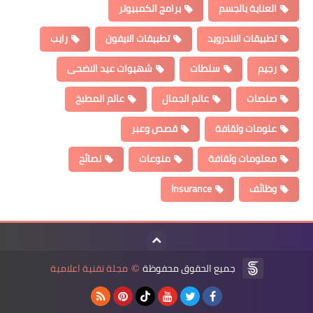
العناية بالجسم
برامج الكمبيوتر
تطبيقات الاندرويد
تطبيقات الايفون
رايب
رجيم
سلطات
شهيوات عيد الاضحى
صلصات
عالم الجمال
عالم المطبخ
علومات وثقافة
قصص وعبر
معلومات وثقافة
منوعات
نصائح
وظائف
Insurance
جميع الحقوق محفوظة
مجلة تقنية اعلامية
©