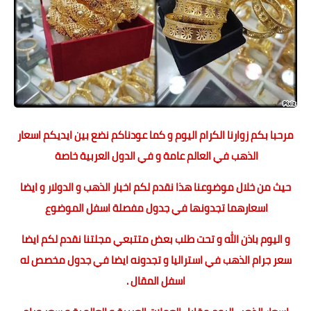
مرحبا بكم زوارنا الكرام اليوم و كما عودناكم نضع بين ايديكم اسعار
الذهب في العالم عامة و في الدول العربية خاصة
حيث من خلال موضوعنا هذا نقدم لكم اخبار الذهب و الدولار و ايضا
اسعارهما تجدونها في جدول مفصلة اسفل الموضوع
و اليوم باذن الله و تحت طلب بعض متتبعي مجلتنا نقدم لكم ايضا
سعر جرام الذهب في استراليا و تجدونه ايضا في جدول مخصص له
اسفل المقال .