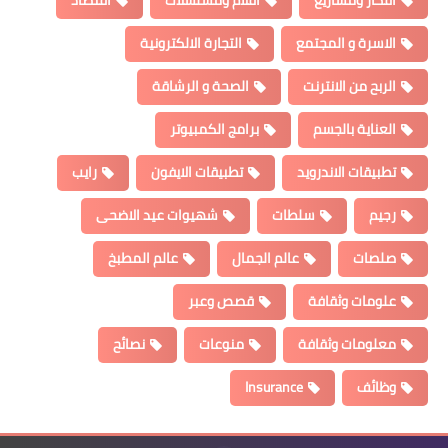
أفكار ومشاريع
أفلام ومسلسلات
اقتصاد
الاسرة و المجتمع
التجارة الالكترونية
الربح من الانترنت
الصحة و الرشاقة
العناية بالجسم
برامج الكمبيوتر
تطبيقات الاندرويد
تطبيقات الايفون
رايب
رجيم
سلطات
شهيوات عيد الاضحى
صلصات
عالم الجمال
عالم المطبخ
علومات وثقافة
قصص وعبر
معلومات وثقافة
منوعات
نصائح
وظائف
Insurance