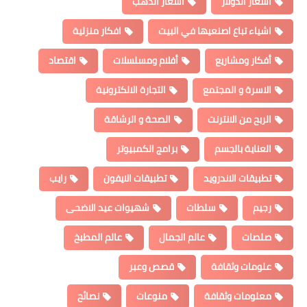
اسعار الدولار
اسعار الذهب
اشياء تباع اصنعيها في البيت
افكار منزلية
أفكار ومشاريع
أفلام ومسلسلات
اقتصاد
الاسرة و المجتمع
التجارة الالكترونية
الربح من الانترنت
الصحة و الرشاقة
العناية بالجسم
برامج الكمبيوتر
تطبيقات الاندرويد
تطبيقات الايفون
رايب
رجيم
سلطات
شهيوات عيد الاضحى
صلصات
عالم الجمال
عالم المطبخ
علومات وثقافة
قصص وعبر
معلومات وثقافة
منوعات
نصائح