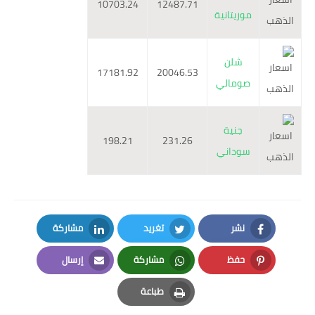
10703.24
12487.71
موريتانية
شلن
17181.92
20046.53
صومالي
جنية
198.21
231.26
سوداني
نشر
تغريد
مشاركة
LinkedIn
Twitter
Facebook
حفظ
مشاركة
إرسال
Email
Whatsapp
Pinterest
طباعة
Print