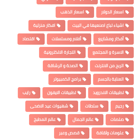
اسعار الدولار
اسعار الذهب
اشياء تباع اصنعيها في البيت
افكار منزلية
أفكار ومشاريع
أفلام ومسلسلات
اقتصاد
الاسرة و المجتمع
التجارة الالكترونية
الربح من الانترنت
الصحة و الرشاقة
العناية بالجسم
برامج الكمبيوتر
تطبيقات الاندرويد
تطبيقات الايفون
رايب
رجيم
سلطات
شهيوات عيد الاضحى
صلصات
عالم الجمال
عالم المطبخ
علومات وثقافة
قصص وعبر