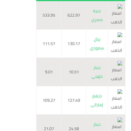
جنية
533.95
622.97
مصري
ريال
111.57
130.17
سعودي
دينار
9.01
10.51
كويتي
درهم
109.27
127.49
إماراتي
دينار
21.07
24.58