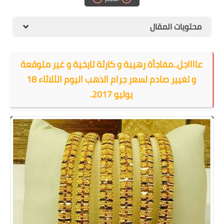
الهجرة
محتويات المقال
اقتصاد
التجارة الالكترونية
عااااجل..مفاجأة رهيبة و كارثة تايخية و غير متوقعة
وظائف Jobs
و تغيير صادم لسعر جرام الذهب اليوم الثلاثاء 18
يوليو 2017.
مطبخ هسا