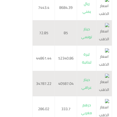
ريال
7443.4
8684.39
يمني
دينار
72.85
85
تونسي
ليرة
44861.44
52340.86
لبنانية
دينار
34787.22
40587.04
عراقي
درهم
286.02
333.7
مغربي