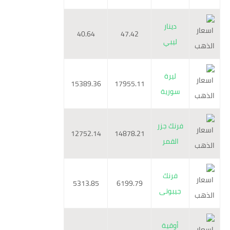
دينار
40.64
47.42
ليبي
ليرة
15389.36
17955.11
سورية
فرنك جزر
12752.14
14878.21
القمر
فرنك
5313.85
6199.79
جيبوتى
أوقية