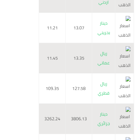
اردني
دينار
11.21
13.07
بحريني
ريال
11.45
13.35
عماني
ريال
109.35
127.58
قطري
دينار
3262.24
3806.13
جزائري