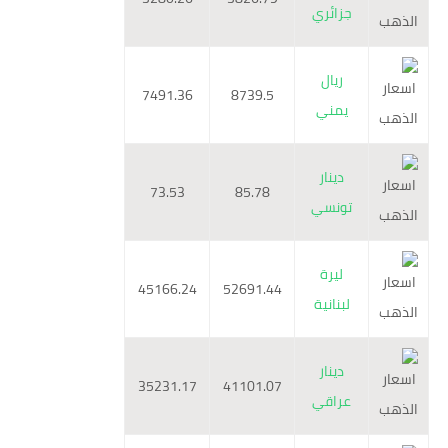
جزائري
ريال
7491.36
8739.5
يمني
دينار
73.53
85.78
تونسي
ليرة
45166.24
52691.44
لبنانية
دينار
35231.17
41101.07
عراقي