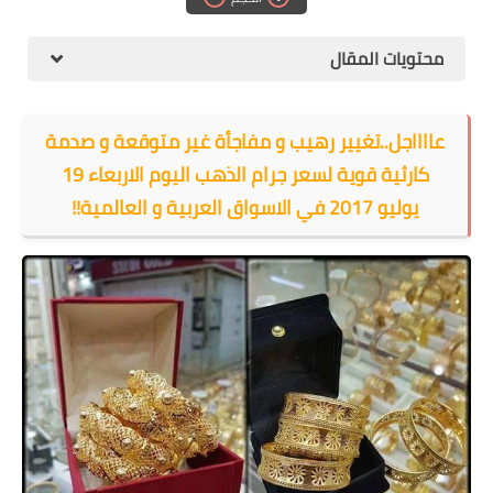
الهجرة
محتويات المقال
اقتصاد
التجارة الالكترونية
عااااجل..تغيير رهيب و مفاجأة غير متوقعة و صدمة
وظائف Jobs
كارثية قوية لسعر جرام الذهب اليوم الاربعاء 19
يوليو 2017 في الاسواق العربية و العالمية!!
مطبخ هسا