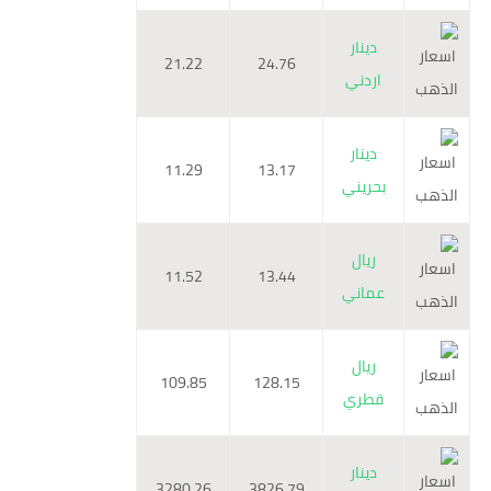
دينار
21.22
24.76
اردني
دينار
11.29
13.17
بحريني
ريال
11.52
13.44
عماني
ريال
109.85
128.15
قطري
دينار
3280.26
3826.79