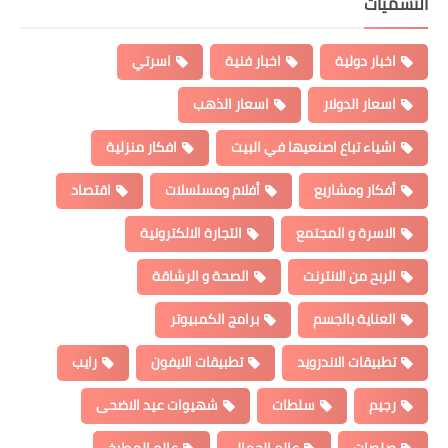
التسميات
اخبار دولية
اخبار فنية
اسرتي
اسعار الدولار
اسعار الذهب
اشياء تباع اصنعيها في البيت
افكار منزلية
أفكار ومشاريع
أفلام ومسلسلات
اقتصاد
الاسرة و المجتمع
التجارة الالكترونية
الربح من الانترنت
الصحة و الرشاقة
العناية بالجسم
برامج الكمبيوتر
تطبيقات الاندرويد
تطبيقات الايفون
رايب
رجيم
سلطات
شهيوات عيد الاضحى