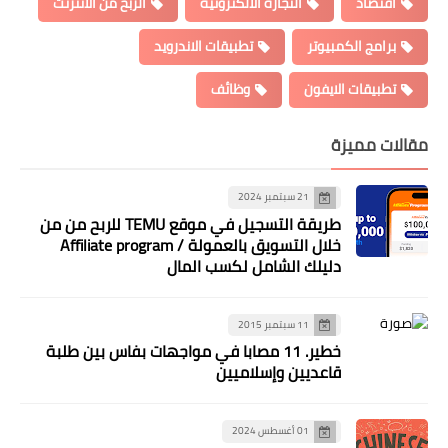
اقتصاد
التجارة الالكترونية
الربح من الانترنت
برامج الكمبيوتر
تطبيقات الاندرويد
تطبيقات الايفون
وظائف
مقالات مميزة
21 سبتمبر 2024
طريقة التسجيل في موقع TEMU للربح من من
خلال التسويق بالعمولة / Affiliate program
دليلك الشامل لكسب المال
11 سبتمبر 2015
خطير. 11 مصابا في مواجهات بفاس بين طلبة
قاعديين وإسلاميين
01 أغسطس 2024