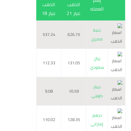
إسم
الذهب
الذهب
العمله
عيار 21
عيار 18
جنية
537.24
626.75
مصري
ريال
112.33
131.05
سعودي
دينار
9.08
10.59
كويتي
درهم
110.02
128.35
إماراتي