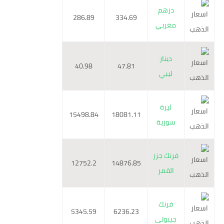
درهم
286.89
334.69
مغربي
دينار
40.98
47.81
ليبي
ليرة
15498.84
18081.11
سورية
فرنك جزر
12752.2
14876.85
القمر
فرنك
5345.59
6236.23
جيبوتى