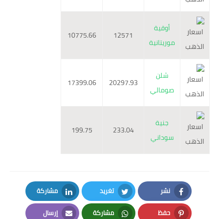
أوقية
10775.66
12571
موريتانية
شلن
17399.06
20297.93
صومالي
جنية
199.75
233.04
سوداني
نشر
تغريد
مشاركة
LinkedIn
Twitter
Facebook
حفظ
مشاركة
إرسال