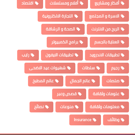
أفكار ومشاريع
أفلام ومسلسلات
اقتصاد
الاسرة و المجتمع
التجارة الالكترونية
الربح من الانترنت
الصحة و الرشاقة
العناية بالجسم
برامج الكمبيوتر
تطبيقات الاندرويد
تطبيقات الايفون
رايب
رجيم
سلطات
شهيوات عيد الاضحى
صلصات
عالم الجمال
عالم المطبخ
علومات وثقافة
قصص وعبر
معلومات وثقافة
منوعات
نصائح
وظائف
Insurance