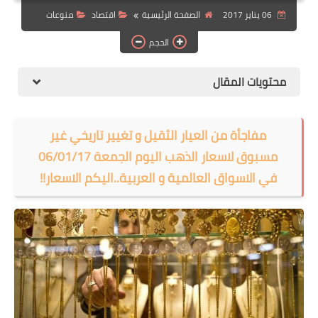
06 يناير 2017
الصفحة الرئيسية
اقتصاد
منوعات
الهجرة
الحجم
اقتصاد
التجارة الالكترونية
محتويات المقال
وظائف Jobs
مفاجأة من العيار الثقيل و تغيير تاريخي غير
مطبخ هسا
مسبوق لاسعار الذهب اليوم الجمعة 06/01/17
في الاسواق العالمية و العربية..اليكم الاسعار!!