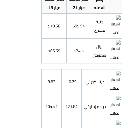
العمله
عيار 21
عيار 18
جنية
510.68
595.94
مصري
ريال
106.69
124.5
سعودي
دينار كويتي
10.29
8.82
درهم إماراتي
121.84
104.41