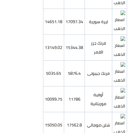
ليرة سورية
17097.34
14651.18
فرنك جزر
13149.02
15344.38
القمر
فرنك جيبوتى
5876.4
5035.65
أوقية
10099.75
11786
موريتانية
شلن صومالي
17562.8
15050.05