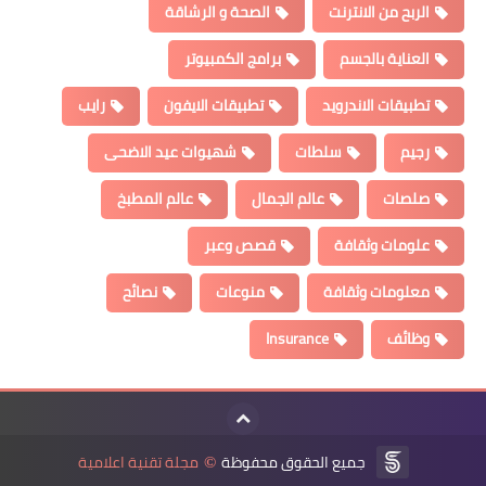
الربح من الانترنت
الصحة و الرشاقة
العناية بالجسم
برامج الكمبيوتر
تطبيقات الاندرويد
تطبيقات الايفون
رايب
رجيم
سلطات
شهيوات عيد الاضحى
صلصات
عالم الجمال
عالم المطبخ
علومات وثقافة
قصص وعبر
معلومات وثقافة
منوعات
نصائح
وظائف
Insurance
جميع الحقوق محفوظة
مجلة تقنية اعلامية
©