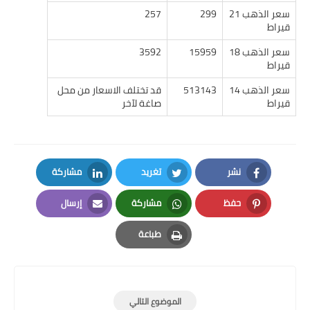
سعر الذهب 21
299
257
قيراط
سعر الذهب 18
15959
3592
قيراط
سعر الذهب 14
513143
قد تختلف الاسعار من محل
قيراط
صاغة لآخر
نشر
تغريد
مشاركة
LinkedIn
Twitter
Facebook
حفظ
مشاركة
إرسال
Email
Whatsapp
Pinterest
طباعة
Print
الموضوع التالي