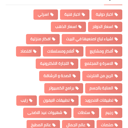
اخبار دولية
اخبار فنية
اسرتي
اسعار الدولار
اسعار الذهب
اشياء تباع اصنعيها في البيت
افكار منزلية
أفكار ومشاريع
أفلام ومسلسلات
اقتصاد
الاسرة و المجتمع
التجارة الالكترونية
الربح من الانترنت
الصحة و الرشاقة
العناية بالجسم
برامج الكمبيوتر
تطبيقات الاندرويد
تطبيقات الايفون
رايب
رجيم
سلطات
شهيوات عيد الاضحى
صلصات
عالم الجمال
عالم المطبخ