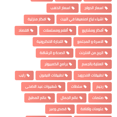
اسعار الدولار
اسعار الذهب
اشياء تباع اصنعيها في البيت
افكار منزلية
أفكار ومشاريع
أفلام ومسلسلات
اقتصاد
الاسرة و المجتمع
التجارة الالكترونية
الربح من الانترنت
الصحة و الرشاقة
العناية بالجسم
برامج الكمبيوتر
تطبيقات الاندرويد
تطبيقات الايفون
رايب
رجيم
سلطات
شهيوات عيد الاضحى
صلصات
عالم الجمال
عالم المطبخ
علومات وثقافة
قصص وعبر