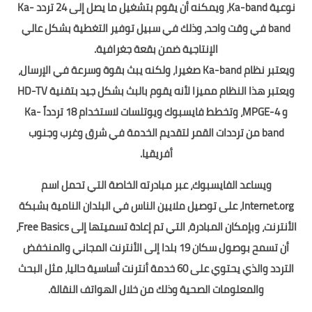
نوعية Ka-band، ويمكنه أن يقوم بتشغيل ما يصل إلى 24 تردد Ka-
band في وقت واحد، وذلك في سبيل توفير التغطية بشكل عالي
الإنتاجية ضمن بقعة جغرافية.
ويعتبر نظام Ka-band صغيرا، ولكنه يبث بقوة وسرعة في الإرسال،
ويعتبر هذا النظام مميزا لأنه يقوم بالبث بشكل جيد بتقنية HD-TV
و MPGE-4، وتخطط فايسبوك ويوتلسات لاستخدام 18 تردداً Ka-
band من ترددات القمر لتقديم الخدمة في شرق وغرب وجنوب
أفريقيا.
ويساعد الفايسبوك، عبر مبادرته الخاصة التي تحمل اسم
Internet.org، على توصيل ملايين الناس في البلدان النامية بشبكة
الأنترنت، وبإمكان المبادرة، التي تم إعادة تسميتها إلى Free Basics،
أن تسمح بوصول سكان 19 بلدا إلى الأنترنت المجاني والمنخفض
التردد والذي يحتوي على 60 خدمة أنترنت أساسية حاليا، مثل البحث
والمعلومات الصحية وذلك من خلال الهواتف النقالة.