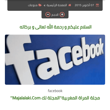
07 أكتوبر 2015
الصفحة الرئيسية
منوعات
الهجرة
الحجم
اقتصاد
السلام عليكم و رحمة الله تعالى و بركاته
التجارة الالكترونية
وظائف Jobs
مطبخ هسا
facebook
مجلة المراة المغربية''المجلة لك Majalalaki.Com''