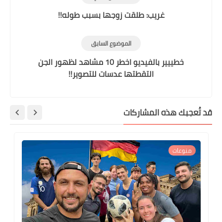
غريب: طلقت زوجها بسبب طوله!!
الموضوع السابق
خطييير بالفيديو اخطر 10 مشاهد لظهور الجن
التقطتها عدسات للتصوير!!
تُعجبك هذه المشاركات
منوعات
قصص