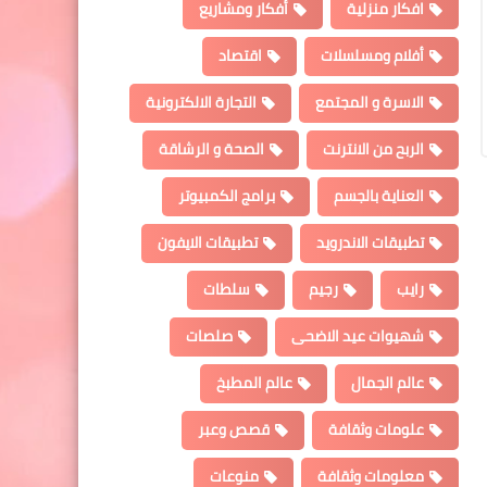
افكار منزلية
أفكار ومشاريع
أفلام ومسلسلات
اقتصاد
الاسرة و المجتمع
التجارة الالكترونية
الربح من الانترنت
الصحة و الرشاقة
العناية بالجسم
برامج الكمبيوتر
تطبيقات الاندرويد
تطبيقات الايفون
رايب
رجيم
سلطات
شهيوات عيد الاضحى
صلصات
عالم الجمال
عالم المطبخ
علومات وثقافة
قصص وعبر
معلومات وثقافة
منوعات