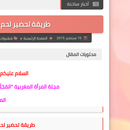
أخبار ساخنة
طريقة تحضير لحم 
15 سبتمبر 2015
الصفحة الرئيسية
شهيوات 
محتويات المقال
السلام عليكم 
مجلة المرأة المغربية "المَجَلَةُ لَكِ Majalalaki.Com" لكل ما
الم
طريقة تحضير لحم