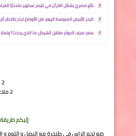
بائع مصري يشغّل القرآن في تايمز سكوير متحديًا الغرام
البحر الأبيض المتوسط اليوم: هل الأوضاع تنذر بالخطر أم 
سعر صرف الدولار مقابل الشيكل: ما الذي يحدث؟ ولماذا 
2 ملاعق كبار زيت
2 ملاعق كبار زيت الزيتون
إليكم طريقة 
ضع لحم الراس في طنجرة مع البصل و التوم و الق