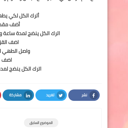
أترك الكل لكي يطهى لمدة 10 دقا
أضف مقدار
اترك الكل ينضج لمدة ساعة و
اضف القز
واصل الطهي لم
اضف ا
اترك الكل ينضج لمدة
نشر
تغريد
مشاركة
LinkedIn
Twitter
Facebook
الموضوع السابق