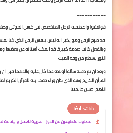
وفجأة جاء أحد أبناء ذلك الرجل وطلب منهم ان ينظر الى والده 
___________
فوافقوا واصطحبه الرجل المتخصص في غسل الموتى وكشف ع
قد صرخ الرجل وهو يكبر انه ليس بنفس الرجل الذي كنا نغ
وبالفعل كانت صدمة كبيرة، قد انفكت أسنانه عن بعضها و
النور يسطع من وجه الميت،
وبعد ان تم دفنه سألوا أولاده عما كان عليه والدهما قبل ان ي
القرأن الكريم وهو الذي كان وراء حفظ ابنه للقرآن الكريم لم
اللهم احسن خاتمتنا
شاهد أيضًا
مطلوب متطوعين من الدول العربية للعمل والإقامة لمدة سن