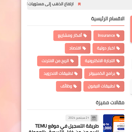
ارتفاع الذهب إلى مستويات تاريخية بعد فرض الرسوم الج
الاقسام الرئيسية
Insurance
أفكار ومشاريع
اخبار دولية
اقتصاد
التجارة الالكترونية
الربح من الانترنت
برامج الكمبيوتر
تطبيقات الاندرويد
تطبيقات الايفون
وظائف
مقالات مميزة
21 سبتمبر 2024
طريقة التسجيل في موقع TEMU
للربح من من خلال التسويق بالعمولة