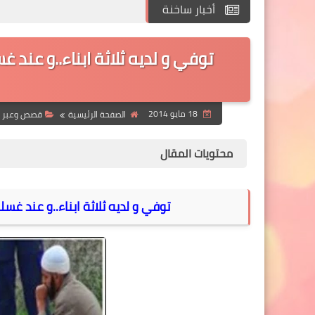
أخبار ساخنة
توفي و لديه ثلاثة ابناء..و عند
18 مايو 2014
الصفحة الرئيسية
قصص وعبر
محتويات المقال
توفي و لديه ثلاثة ابناء..و عند غسل