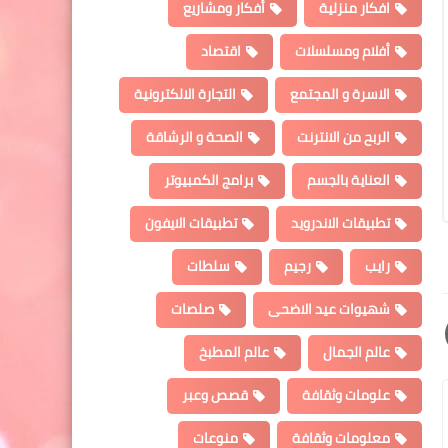
افكار منزلية
أفكار ومشاريع
أفلام ومسلسلات
اقتصاد
الاسرة و المجتمع
التجارة الالكترونية
الربح من الانترنت
الصحة و الرشاقة
العناية بالجسم
برامج الكمبيوتر
تطبيقات الاندرويد
تطبيقات الايفون
رايب
رجيم
سلطات
شهيوات عيد الاضحى
صلصات
عالم الجمال
عالم المطبخ
علومات وثقافة
قصص وعبر
معلومات وثقافة
منوعات