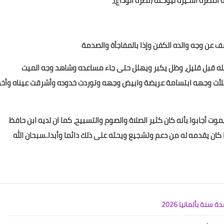
النظرة الأخيرة ليودعه (نظرة الوداع)،
ن وجه والده الكفن وإذا بالمفاجأة والصدمة
سله قبل قليل، وظل يكبر ويهلل حتى جاء مساعده وشاهد وجه الميت
ملأت وجهه ابتسامة عريضة وابيض وجهه وتوردت خدوده وأشرقت عيناه وأخذ
موت أجابوا بأنه كان كثير الصلاة والصوم والتسبيح، كما ان لديه ابن حافظ
ا كان يقدمه له من دعم وتشجيع ويحثه على ذلك دائما وأبدا..سبحان الله
ة بألمانيا 2026