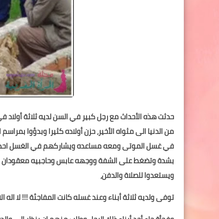
حدثت هذه الأحداث مع رجل كبير في السن لديه ثلاثة أولاد في 
من الدنيا الى مثواه الأخير، حزن أولاده كثيرا وبدؤوا بمر
في غسل الموتى ومعه مساعده ويشاركهم في الغسل احد أبن
بشدة وتضغط على الشفة ووجهه عابس وحاجبيه معقودان ويب
ويستعدوا للصلاة والدفن،
توفى ولديه ثلاثة أبناء وعند غسله كانت المفاجئة !!! لا اله الا 