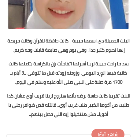
البنت الجميلة دي اسمها حبيبة .. كانت حافظة للقرآن وكانت حريصة
إنها تصوم كتير جدا.. وفي يوم وهي صايمة قابلت وجه كريم..
بعد ما راحت حبيبة لربنا أسرتها اتفاجئت بإن بالكراسة بتاعتها كانت
كاتبة فيها الوِرد اليومي، وزودته زودته قبل ما تتوفى بـ3 أيام بـ
1700 مرة صلاة على النبي صلى الله عليه وسلم في اليوم..
البنت تقريبا كانت حاسة برضه بأنها هتروح لربنا قريب أوي عشان كدا
طلبت من أخوها الكبير طلب غريب أوي.. قالتله قص ضوافر رجلي يا
أخويا.. مش هتتخيلوا إيه اللي حصل بينهم..
شاهد أيضًا