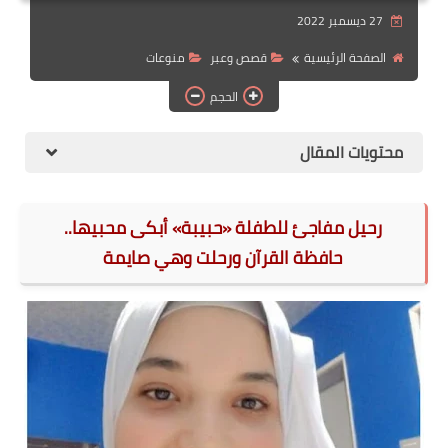
27 ديسمبر 2022
الهجرة
الصفحة الرئيسية
قصص وعبر
منوعات
اقتصاد
الحجم
التجارة الالكترونية
محتويات المقال
وظائف Jobs
مطبخ هسا
رحيل مفاجئ للطفلة «حبيبة» أبكى محبيها..
حافظة القرآن ورحلت وهي صايمة