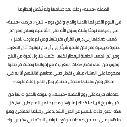
الطفلة «حبيبة» رحلت بعد صيامها ولم تُكمل إفطارها
في اليوم الأخير لها بالدنيا والذي وافق يوم «اثنين»، حرصت «حبيبة»
على صيامه تيمنًا بسُنة رسول الله صلى الله عليه وسلم، ومن ثم
ذهبت كعادتها إلى درس القرآن بقريتها، ومن ثم عاودت للمنزل
بصورة طبيعية ولم تكن تشكو شيئًا، إلى أن حان توقيت آذان المغرب،
ومن ثم اتجهت الطفلة للإفطار لكنها اكتفت بتناول ثمرة من البلح
وكوب من الماء فقط، «صلت المغرب ة مع إخواتها ودخلت ت، دخلوا
يصحوها على العشاء علشان تفطر صلي معاهم، قالتلهم أنا بم في
لحظة، ومن ساعتها محدش مصدق وكل الناس زعلت عليها»
.صدقات جارية على روح الطفلة «حبيبة»، والتوجه بالدعوات لها من
قبل شيوخ قريتها كذلك زملاؤها ومحبيها من المحيطين بها، كل
هذه الصور جاءت للتعبير عن الحزن الشديد على رحيلها المفاجئ، وهو
ما ظهر على عدد من صفحات موقع التواصل الاجتماعي «فيس بوك