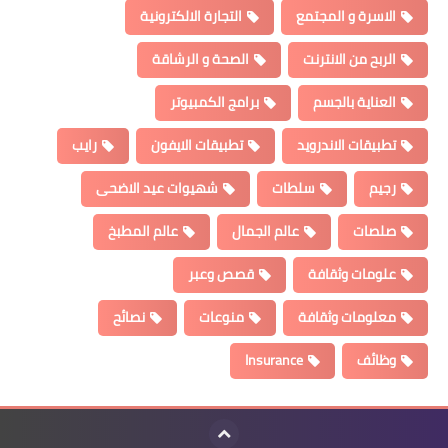
الاسرة و المجتمع
التجارة الالكترونية
الربح من الانترنت
الصحة و الرشاقة
العناية بالجسم
برامج الكمبيوتر
تطبيقات الاندرويد
تطبيقات الايفون
رايب
رجيم
سلطات
شهيوات عيد الاضحى
صلصات
عالم الجمال
عالم المطبخ
علومات وثقافة
قصص وعبر
معلومات وثقافة
منوعات
نصائح
وظائف
Insurance