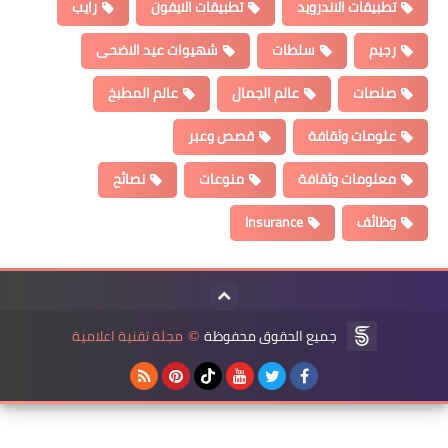
تطبيقات الاندرويد
تطبيقات الايفون
رايب
رجيم
سلطات
شهيوات عيد الاضحى
صلصات
عالم الجمال
عالم المطبخ
علومات وثقافة
قصص وعبر
معلومات وثقافة
منوعات
نصائح
وظائف
Insurance
جميع الحقوق محفوظة
مجلة تقنية اعلامية
©