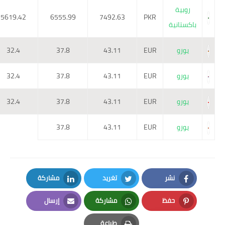
روبية
5619.42
6555.99
7492.63
PKR
باكستانية
يورو
EUR
43.11
37.8
32.4
يورو
EUR
43.11
37.8
32.4
يورو
EUR
43.11
37.8
32.4
يورو
EUR
43.11
37.8
نشر
تغريد
مشاركة
LinkedIn
Twitter
Facebook
حفظ
مشاركة
إرسال
Email
Whatsapp
Pinterest
طباعة