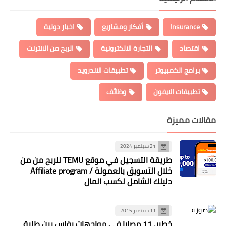
Insurance
أفكار ومشاريع
اخبار دولية
اقتصاد
التجارة الالكترونية
الربح من الانترنت
برامج الكمبيوتر
تطبيقات الاندرويد
تطبيقات الايفون
وظائف
قالات مميزة
21 سبتمبر 2024
طريقة التسجيل في موقع TEMU للربح من من
خلال التسويق بالعمولة / Affiliate program
دليلك الشامل لكسب المال
11 سبتمبر 2015
خطير. 11 مصابا في مواجهات بفاس بين طلبة