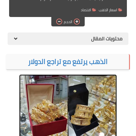
الهجرة
اسعار الذهب
اقتصاد
اقتصاد
الحجم
التجارة الالكترونية
محتويات المقال
وظائف Jobs
مطبخ هسا
الذهب يرتفع مع تراجع الدولار