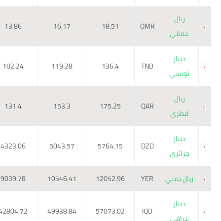
ريال
13.86
16.17
18.51
OMR
عماني
دينار
102.24
119.28
136.4
TND
تونسي
ريال
131.4
153.3
175.25
QAR
قطري
دينار
4323.06
5043.57
5764.15
DZD
جزائري
ريال يمني
YER
12052.96
10546.41
9039.78
دينار
42804.72
49938.84
57073.02
IQD
عراقي