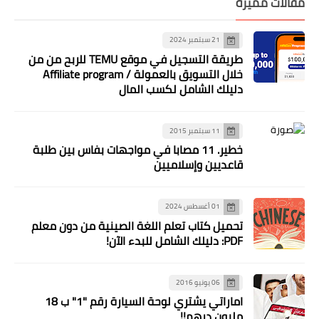
مقالات مميزة
21 سبتمبر 2024
طريقة التسجيل في موقع TEMU للربح من من
خلال التسويق بالعمولة / Affiliate program
دليلك الشامل لكسب المال
11 سبتمبر 2015
خطير. 11 مصابا في مواجهات بفاس بين طلبة
قاعديين وإسلاميين
01 أغسطس 2024
تحميل كتاب تعلم اللغة الصينية من دون معلم
PDF: دليلك الشامل للبدء الآن!
06 يونيو 2016
اماراتي يشتري لوحة السيارة رقم "1" ب 18
مليون درهم!!