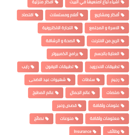
اشياء تباع اصنعيها في البيت
افكار منزلية
أفكار ومشاريع
أفلام ومسلسلات
اقتصاد
الاسرة و المجتمع
التجارة الالكترونية
الربح من الانترنت
الصحة و الرشاقة
العناية بالجسم
برامج الكمبيوتر
تطبيقات الاندرويد
تطبيقات الايفون
رايب
رجيم
سلطات
شهيوات عيد الاضحى
صلصات
عالم الجمال
عالم المطبخ
علومات وثقافة
قصص وعبر
معلومات وثقافة
منوعات
نصائح
وظائف
Insurance