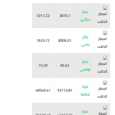
دينار
3317.22
3870.1
جزائري
ريال
7633.72
8906.01
يمني
دينار
73.39
85.62
تونسي
ليرة
46040.41
53713.81
لبنانية
دينار