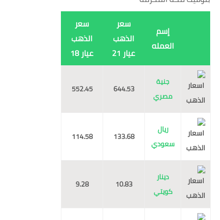
سعر
سعر
إسم
الذهب
الذهب
العمله
عيار 21
عيار 18
جنية
552.45
644.53
مصري
ريال
114.58
133.68
سعودي
دينار
9.28
10.83
كويتي