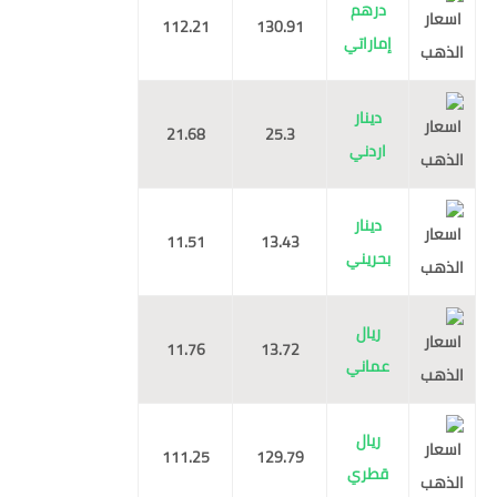
درهم
112.21
130.91
إماراتي
دينار
21.68
25.3
اردني
دينار
11.51
13.43
بحريني
ريال
11.76
13.72
عماني
ريال
111.25
129.79
قطري