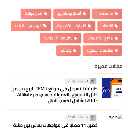
Insurance
أفكار ومشاريع
اخبار دولية
اقتصاد
التجارة الالكترونية
الربح من الانترنت
برامج الكمبيوتر
تطبيقات الاندرويد
تطبيقات الايفون
وظائف
مقالات مميزة
21 سبتمبر 2024
طريقة التسجيل في موقع TEMU للربح من من
خلال التسويق بالعمولة / Affiliate program
دليلك الشامل لكسب المال
11 سبتمبر 2015
خطير. 11 مصابا في مواجهات بفاس بين طلبة