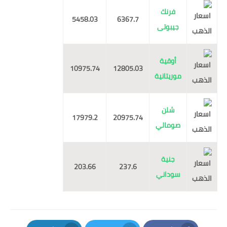
فرنك
5458.03
6367.7
جيبوتى
أوقية
10975.74
12805.03
موريتانية
شلن
17979.2
20975.74
صومالي
جنية
203.66
237.6
سوداني