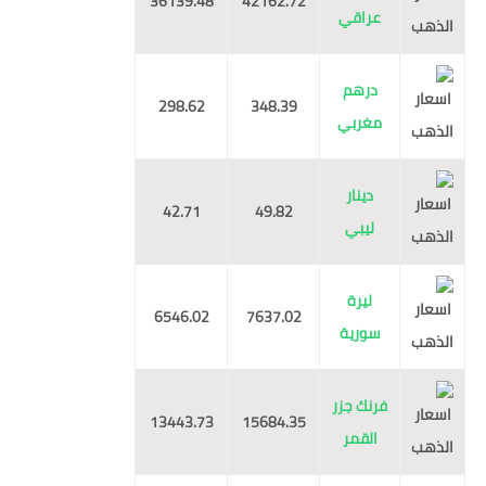
36139.48
42162.72
عراقي
درهم
298.62
348.39
مغربي
دينار
42.71
49.82
ليبي
ليرة
6546.02
7637.02
سورية
فرنك جزر
13443.73
15684.35
القمر