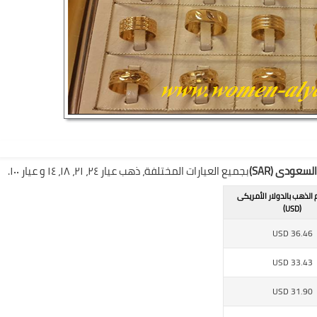
عودى (SAR)
بجميع العيارات المختلفة، ذهب عيار ٢٤، ٢١، ١٨، ١٤ و عيار ١٠٠.
 الذهب بالدولار الأمريكى
(USD)
USD
36.46
USD
33.43
USD
31.90