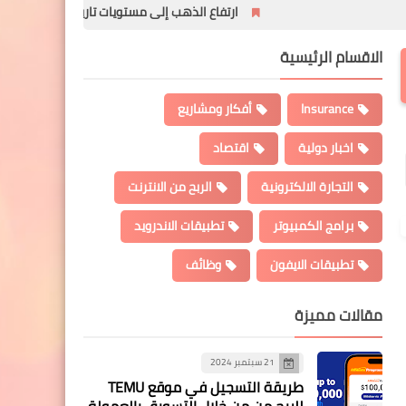
ارتفاع الذهب إلى مستويات تاريخية بعد فرض الرسوم الجمركية
الاقسام الرئيسية
Insurance
أفكار ومشاريع
اخبار دولية
اقتصاد
التجارة الالكترونية
الربح من الانترنت
برامج الكمبيوتر
تطبيقات الاندرويد
تطبيقات الايفون
وظائف
مقالات مميزة
21 سبتمبر 2024
طريقة التسجيل في موقع TEMU
للربح من من خلال التسويق بالعمولة