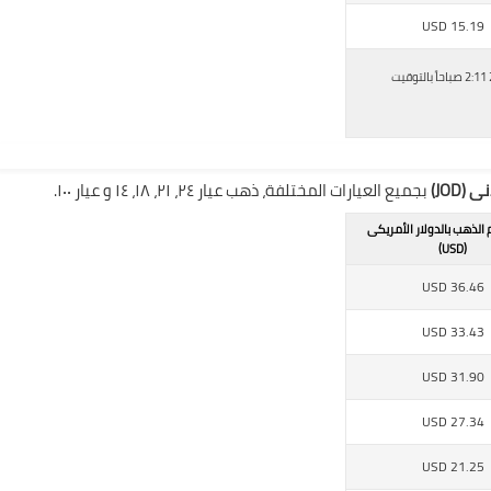
USD
15.19
اسعار جرام الذهب اليوم بالدينار الكويتى، أخر تحديث فى الاثنين, 26 ديسمبر - 2016 2:11 صباحاً بالتوقيت
JOD)
بجميع العيارات المختلفة، ذهب عيار ٢٤، ٢١، ١٨، ١٤ و عيار ١٠٠.
 الذهب بالدولار الأمريكى
(USD)
USD
36.46
USD
33.43
USD
31.90
USD
27.34
USD
21.25