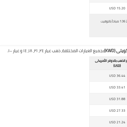
USD
15.20
اسعار جرام الذهب اليوم بالجنيه المصرى، أخر تحديث فى الاثنين, 26 ديسمبر - 2016 1:36 صباحاً بالتوقيت
ى (KWD)
بجميع العيارات المختلفة، ذهب عيار ٢٤، ٢١، ١٨، ١٤ و عيار ١٠٠.
 الذهب بالدولار الأمريكى
(USD)
USD
36.44
USD
33.41
USD
31.88
USD
27.33
USD
21.24