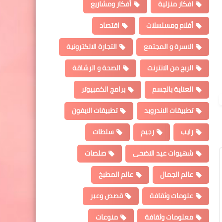
افكار منزلية
أفكار ومشاريع
أفلام ومسلسلات
اقتصاد
الاسرة و المجتمع
التجارة الالكترونية
الربح من الانترنت
الصحة و الرشاقة
العناية بالجسم
برامج الكمبيوتر
تطبيقات الاندرويد
تطبيقات الايفون
رايب
رجيم
سلطات
شهيوات عيد الاضحى
صلصات
عالم الجمال
عالم المطبخ
علومات وثقافة
قصص وعبر
معلومات وثقافة
منوعات