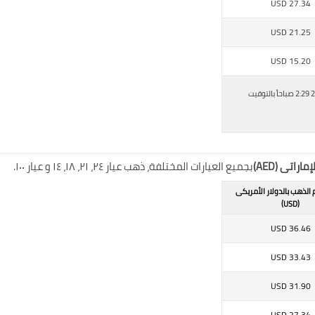
USD
27.34
USD
21.25
USD
15.20
اسعار جرام الذهب اليوم بالريال السعودى، أخر تحديث فى الاثنين, 26 ديسمبر - 2016 2:29 صباحاً بالتوقيت
اتى (AED)
بجميع العيارات المختلفة، ذهب عيار ٢٤، ٢١، ١٨، ١٤ و عيار ١٠٠.
 الذهب بالدولار الأمريكى
(USD)
USD
36.46
USD
33.43
USD
31.90
USD
27.34