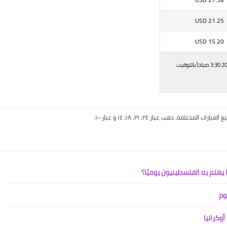
USD
21.25
USD
15.20
اسعار جرام الذهب اليوم بالدرهم الإماراتى، أخر تحديث فى الاثنين, 26 ديسمبر - 2016 3:30 صباحاً بالتوقيت
عيارات المختلفة، ذهب عيار ٢٤، ٢١، ١٨، ١٤ و عيار ١٠٠.
يهتم به الفلسطينيون يوميًا؟
وم
وكرانيا