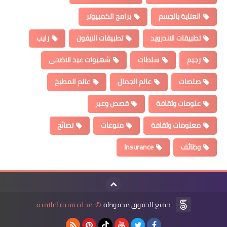
العناية بالجسم
برامج الكمبيوتر
تطبيقات الاندرويد
تطبيقات الايفون
رايب
رجيم
سلطات
شهيوات عيد الاضحى
صلصات
عالم الجمال
عالم المطبخ
علومات وثقافة
قصص وعبر
معلومات وثقافة
منوعات
نصائح
وظائف
Insurance
جميع الحقوق محفوظة
مجلة تقنية اعلامية
©