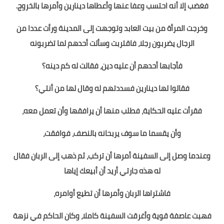
فغضب إلا أنه احتسب وعفا عنها وأعطاها دينارين وأمرها بالخروج.
وخرجت المرأة من بيت العابد وتوجهت إلى المدينة ورأت عددا من
الرجال يضربون رجلا، فاقتربت وسألت أحدهم لما تضربونه
فأجابها أحدهم أن عليه دين، فقالت له كم دينه؟
فقالوا لها دينارين فسددتهم له وقال لها من أنتي؟
فقرأت عليه الحكاية، فطلب منها أن يرافقها وأن تعمل معه،
وأن يقسما ما سوف يربحانه بالنصف، فوافقت،
وعندما وصل إلى السفينة أمرها أن تركب، ثم ذهب إلى الربان فقال
له هذه جارتي أريد أن أبيعك إياها
فاشتراها الربان وأمرها أن تطيع أوامره،
فهبت عاصفة قوية وأغرقت السفينة كاملا، وكان الحاكم في نزهة