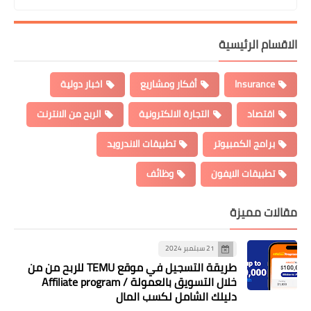
الاقسام الرئيسية
Insurance
أفكار ومشاريع
اخبار دولية
اقتصاد
التجارة الالكترونية
الربح من الانترنت
برامج الكمبيوتر
تطبيقات الاندرويد
تطبيقات الايفون
وظائف
مقالات مميزة
21 سبتمبر 2024
طريقة التسجيل في موقع TEMU للربح من من
خلال التسويق بالعمولة / Affiliate program
دليلك الشامل لكسب المال