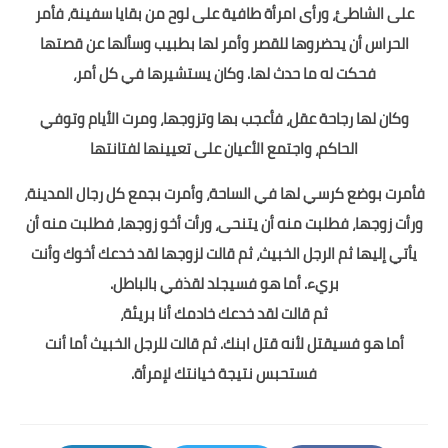
على الشاطئ، ورأى امرأة طافية على لوح من بقايا سفينة، فأمر
الحراس أن يحضروها للقصر وأمر لها بطبيب وسألها عن قصتها
فحكت له ما حدث لها. وكان يستشيرها في كل أمر،
وكان لها رجاحة عقل، فأعجب بها وتزوجها، ومرت الأيام وتوفي
الحاكم، واجتمع الأعيان على تعيينها لفتانتها
فأمرت بوضع كرسي لها في الساحة، وأمرت بجمع كل رجال المدينة،
ورأت زوجها، فطلبت منه أن يتنحى، ورأت أخو زوجها، فطلبت منه أن
يأتي إليها ثم الرجل الخبيث، ثم قالت لزوجها لقد خدعك أخوك وأنت
بريء. أما هو فسيجلد لقذفي بالباطل.
ثم قالت لقد خدعك خادمك أنا بريئة،
أما هو فسيقتل لأنه قتل ابنك. ثم قالت للرجل الخبيث أما أنت
فستحبس نتيجة خيانتك لإمرأة.