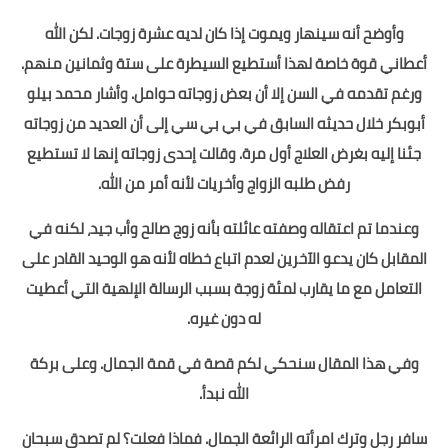
وأوضح أنه سينهار ويموت إذا كان لديه عشرة زوجات. لكن الله
أعطاني قوة خاصة لهذا أستطيع السيطرة على ستة وثمانين منهم.
ورغم تقدمه في السن إلا أن بعض زوجاته حوامل. وأشار محمد بيلو
أبوبكر خلال حديثه السابق في بي بي سي إلى أن العديد من زوجاته
جئنا إليه بغرض العلاج أول مرة. وقالت إحدى زوجاته إنها لا تستطيع
رفض طلبه الزواج وأخريات لأنه أمر من الله.
وعندما تم اعتقاله وصفته عائلته بأنه زوج صالح وأب جيد، لكنه في
المقابل كان يدعو الآخرين لعدم اتباع خطاه لأنه هو الوحيد القادر على
التعامل مع ما يقارب لمئة زوجة بسبب الرسالة الإلهية التي أعطيت
له دون غيره.
وفي هذا المقال سنحكي لكم قصة في قمة الجمال. وعلى بركة
الله نبدأ.
سافر رجل وترك امرأته الرائعة الجمال. فماذا فعلت؟ لم تصدق سبحان