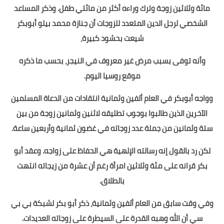
مائة وثلاثين زوجة وترك وراءه أكثر من مائتي طفل. وذكر المساعد
الشخصي لرجل الدين المتعدد للزوجات أن جنازة محمد بيلو أبوبكر
شيعت بحشود كبيرة،
وأنه توفى بسبب مرض غير معروف في النيجر، بحسب ما ذكره
موقع روسيا اليوم.
وواجه أبوبكر في العام ألفين وثمانية انتقادات من الدعاة المسلمين
الآخرين الذين طالبوا بوجوب تطليقه لاثنين وثمانين زوجة من بين
ستة وثمانين من جملة عدد زوجاته في غضون ثمانية وأربعين ساعة.
لكن رد بالقول إنه رسالته الإلهية هي الحفاظ على زواجه. وعقد أبو
بكر قرانه على مئة وثلاثين امرأة رغم أن عشرة من زيجاته انتهت
بالطلاق.
وفي وقت سابق من العام ألفين وثمانية، ذكر أبو بكر لشبكة بي بي
سي أن الله وهبه القدرة على السيطرة على زوجاته العديدات.