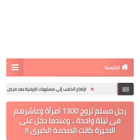
الرئيسية
مقالات تقنية
ارتفاع الذهب إلى مستويات تاريخية بعد فرض الرسوم الجمر
الربح من الانترنت
رجل مسلم تزوج 1300 امرأة وعاشرهم
تطبيقات الاندرويد
فى ليلة واحدة .. وعندما دخل على
تطبيقات الايفون
الاخيرة كانت الصدمة الكبرى !!
افكار و مشاريع