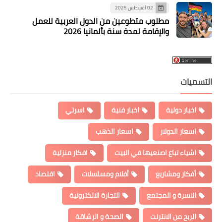
02 أغسطس 2025
مطلوب متطوعين من الدول العربية للعمل
والإقامة لمدة سنة بألمانيا 2026
التسميات
اخبار دولية
اخبار فنية
اسرتي
اسعار الدولار
اسعار الذهب
اشياء تباع اصنعيها في البيت
افكار منزلية
أفكار ومشاريع
أفلام ومسلسلات
اقتصاد
الاسرة و المجتمع
التجارة الالكترونية
الربح من الانترنت
الصحة و الرشاقة