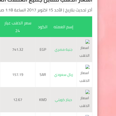
أخر تحديث بتاريخ | الأحد 15 اكتوبر 2017 الساعة 1:18 صباحا بتوقيت مكة المكرمة
سعر الذهب عيار
إسم العمله
الكود
24
جنية مصري
EGP
741.32
ريال سعودي
SAR
157.19
دينار كويتي
KWD
12.67