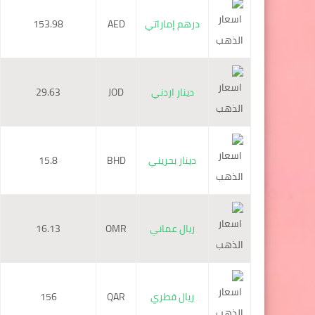
درهم إماراتي
AED
153.98
دينار اردني
JOD
29.63
دينار بحريني
BHD
15.8
ريال عماني
OMR
16.13
ريال قطري
QAR
156