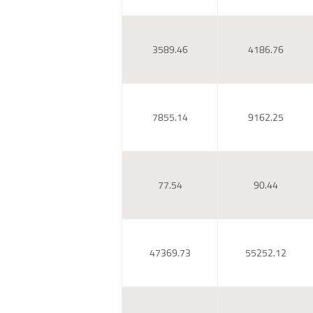
3589.46
4186.76
7855.14
9162.25
77.54
90.44
47369.73
55252.12