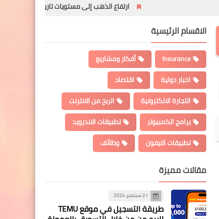
ارتفاع الذهب إلى مستويات تاريخية بعد فرض الرسوم الجمركية ا
الاقسام الرئيسية
Insurance
أفكار ومشاريع
اخبار دولية
اقتصاد
التجارة الالكترونية
الربح من الانترنت
برامج الكمبيوتر
تطبيقات الاندرويد
تطبيقات الايفون
وظائف
مقالات مميزة
21 سبتمبر 2024
طريقة التسجيل في موقع TEMU
للربح من من خلال التسويق بالعمولة