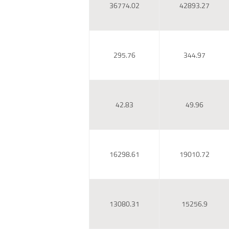
36774.02
42893.27
295.76
344.97
42.83
49.96
16298.61
19010.72
13080.31
15256.9