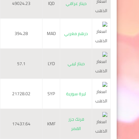
دينار عراقي
IQD
49024.23
درهم مغربي
MAD
394.28
دينار ليبي
LYD
57.1
ليرة سورية
SYP
21728.02
فرنك جزر
17437.64
KMF
القمر