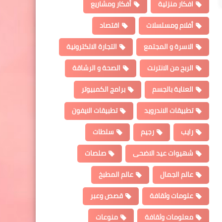
افكار منزلية
أفكار ومشاريع
أفلام ومسلسلات
اقتصاد
الاسرة و المجتمع
التجارة الالكترونية
الربح من الانترنت
الصحة و الرشاقة
العناية بالجسم
برامج الكمبيوتر
تطبيقات الاندرويد
تطبيقات الايفون
رايب
رجيم
سلطات
شهيوات عيد الاضحى
صلصات
عالم الجمال
عالم المطبخ
علومات وثقافة
قصص وعبر
معلومات وثقافة
منوعات