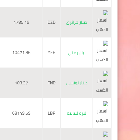
دينار جزائري
DZD
4785.19
ريال يمني
YER
10471.86
دينار تونسي
TND
103.37
ليرة لبنانية
LBP
63149.59