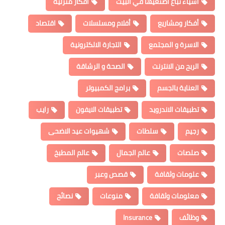
اشياء تباع اصنعيها في البيت
افكار منزلية
أفكار ومشاريع
أفلام ومسلسلات
اقتصاد
الاسرة و المجتمع
التجارة الالكترونية
الربح من الانترنت
الصحة و الرشاقة
العناية بالجسم
برامج الكمبيوتر
تطبيقات الاندرويد
تطبيقات الايفون
رايب
رجيم
سلطات
شهيوات عيد الاضحى
صلصات
عالم الجمال
عالم المطبخ
علومات وثقافة
قصص وعبر
معلومات وثقافة
منوعات
نصائح
وظائف
Insurance