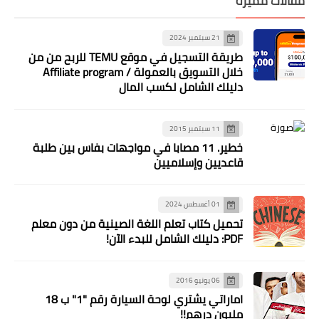
مقالات مميزة
21 سبتمبر 2024
طريقة التسجيل في موقع TEMU للربح من من
خلال التسويق بالعمولة / Affiliate program
دليلك الشامل لكسب المال
11 سبتمبر 2015
خطير. 11 مصابا في مواجهات بفاس بين طلبة
قاعديين وإسلاميين
01 أغسطس 2024
تحميل كتاب تعلم اللغة الصينية من دون معلم
PDF: دليلك الشامل للبدء الآن!
06 يونيو 2016
اماراتي يشتري لوحة السيارة رقم "1" ب 18
مليون درهم!!