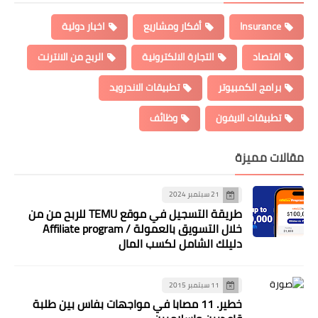
يع
اخبار دولية
نية
الربح من الانترنت
 الاندرويد
طريقة التسجيل في موقع TEMU للربح من من
خلال التسويق بالعمولة / Affiliate program
 المال
ابا في مواجهات بفاس بين طلبة