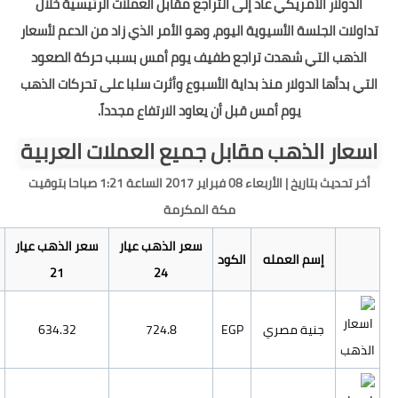
 مقابل العملات الرئيسية خلال
 الأمر الذي زاد من الدعم لأسعار
يوم أمس بسبب حركة الصعود
وع وأثرت سلبا على تحركات الذهب
 الارتفاع مجدداً.
يع العملات العربية
أخر تحديث بتاريخ | الأربعاء 08 فبراير 2017 الساعة 1:21 صباحا بتوقيت
كرمة
ر الذهب عيار
سعر الذهب عيار
سعر الذهب عيار
اسعار أوقية
24
21
18
الذهب
22546.37
543.65
634.32
724.8