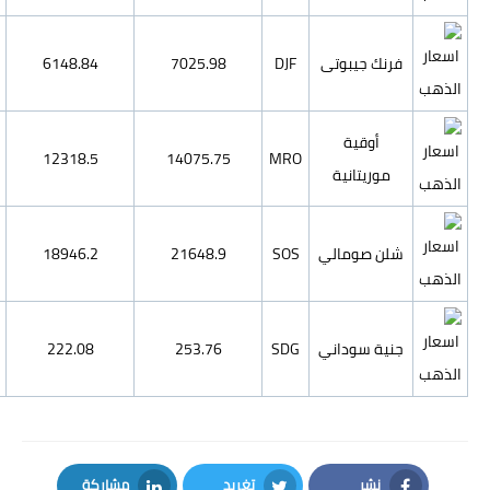
218556.71
5269.93
6148.84
7025.98
437853.45
10557.7
12318.5
14075.75
673430.94
16238.04
18946.2
21648.9
7893.7
190.34
222.08
253.76
يد
مشاركة