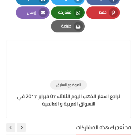
LinkedIn
Twi
ركة
إرسال
Email
Whats
عة
P
لسابق
تراجع اسعار الذهب اليوم الثلاثاء 07 فبراير 2017 في
 و العالمية